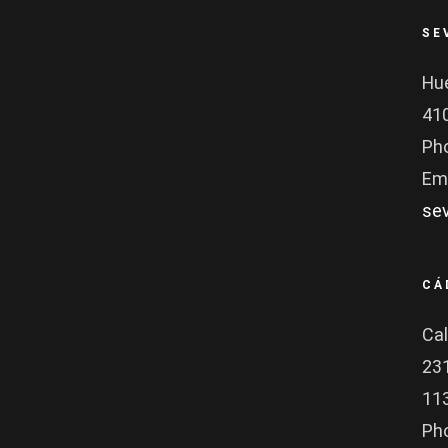
SE
Hue
410
Ph
Ema
se
CÁ
Cal
23
113
Ph