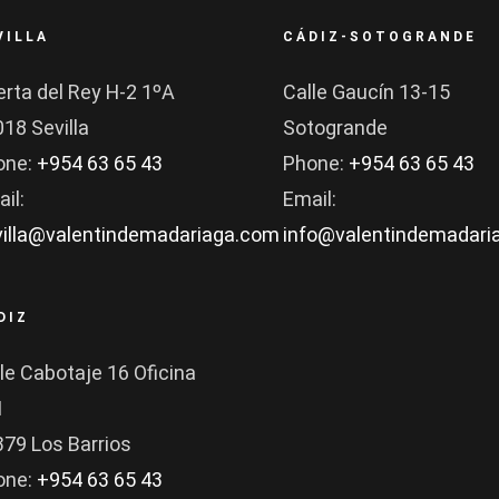
VILLA
CÁDIZ-SOTOGRANDE
rta del Rey H-2 1ºA
Calle Gaucín 13-15
18 Sevilla
Sotogrande
one:
+954 63 65 43
Phone:
+954 63 65 43
il:
Email:
villa@valentindemadariaga.com
info@valentindemadari
DIZ
le Cabotaje 16 Oficina
1
79 Los Barrios
one:
+954 63 65 43