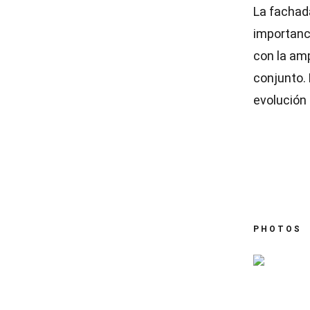
La fachada
importanci
con la am
conjunto.
evolución
PHOTOS