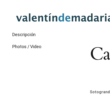
Saltar
al
BACK
INFORMAC
contenido
Descripción
Ca
Photos / Video
Sotogrande